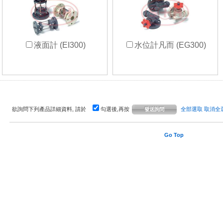
液面計 (EI300)
水位計凡而 (EG300)
欲詢問下列產品詳細資料, 請於
勾選後,再按
全部選取
取消全
Go Top