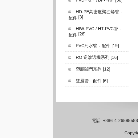
PVDF & PVDF-FRP
[38]
HD-PE高密度聚乙烯管．
[3]
配件
HIW-PVC / HT-PVC管．
[28]
配件
PVC污水管．配件
[19]
RO 逆滲透機系列
[16]
塑膠閥門系列
[12]
雙層管．配件
[6]
電話: +886-4-26595
Copyr