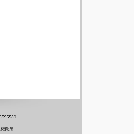
 ; (外銷部) 26595589
私權政策