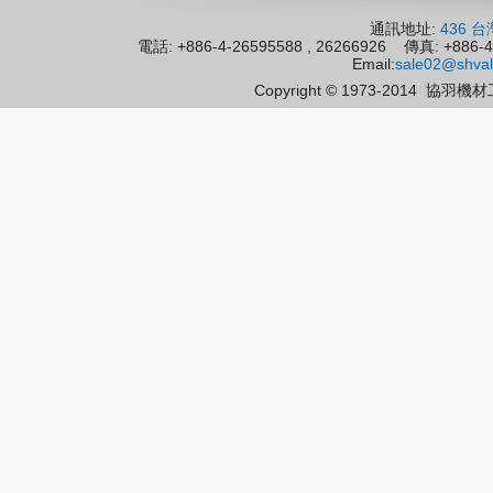
通訊地址:
436 
電話: +886-4-26595588 , 26266926 傳真: 
Email:
sale02@shval
Copyright © 1973-2014
協羽機材