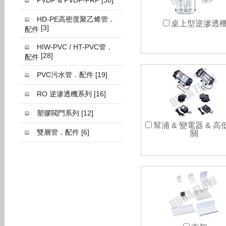
PVDF & PVDF-FRP
[38]
HD-PE高密度聚乙烯管．
桌上型逆滲透
[3]
配件
HIW-PVC / HT-PVC管．
[28]
配件
PVC污水管．配件
[19]
RO 逆滲透機系列
[16]
塑膠閥門系列
[12]
幫浦 & 變電器 & 
雙層管．配件
[6]
關