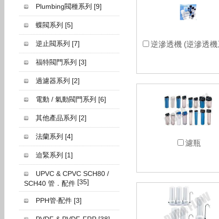
Plumbing閥種系列
[9]
蝶閥系列
[5]
逆止閥系列
[7]
逆滲透機 (逆滲透機
福特閥門系列
[3]
過濾器系列
[2]
電動 / 氣動閥門系列
[6]
其他產品系列
[2]
法蘭系列
[4]
濾瓶
迫緊系列
[1]
UPVC & CPVC SCH80 /
[35]
SCH40 管．配件
PPH管‧配件
[3]