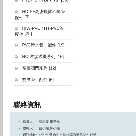
PVDF & PVDF-FRP
[38]
HD-PE高密度聚乙烯管．
[3]
配件
HIW-PVC / HT-PVC管．
[28]
配件
PVC污水管．配件
[19]
RO 逆滲透機系列
[16]
塑膠閥門系列
[12]
雙層管．配件
[6]
聯絡資訊
負責人:
蔡添壽 董事長
聯絡人:
蔡小姐,林小姐
通訊地址:
436 台灣,台中市清水區海濱路336-16號