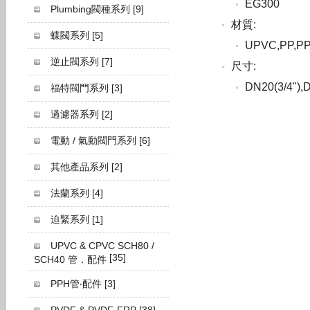
EG300
Plumbing閥種系列
[9]
材質:
蝶閥系列
[5]
UPVC,PP,P
逆止閥系列
[7]
尺寸:
DN20(3/4"),
福特閥門系列
[3]
過濾器系列
[2]
電動 / 氣動閥門系列
[6]
其他產品系列
[2]
法蘭系列
[4]
迫緊系列
[1]
UPVC & CPVC SCH80 /
[35]
SCH40 管．配件
PPH管‧配件
[3]