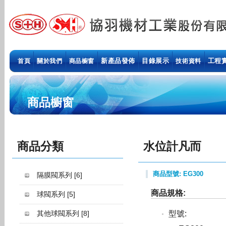
新產品發佈
目錄展示
工程
首頁
關於我們
商品櫥窗
技術資料
商品櫥窗
商品分類
水位計凡而
商品型號: EG300
隔膜閥系列
[6]
商品規格:
球閥系列
[5]
其他球閥系列
[8]
型號: