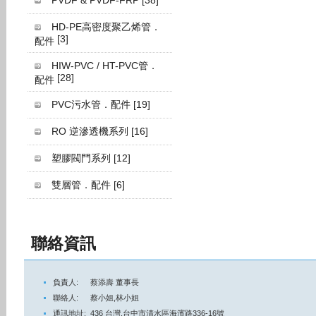
PVDF & PVDF-FRP
[38]
HD-PE高密度聚乙烯管．
[3]
配件
HIW-PVC / HT-PVC管．
[28]
配件
PVC污水管．配件
[19]
RO 逆滲透機系列
[16]
塑膠閥門系列
[12]
雙層管．配件
[6]
聯絡資訊
負責人:
蔡添壽 董事長
聯絡人:
蔡小姐,林小姐
通訊地址:
436 台灣,台中市清水區海濱路336-16號