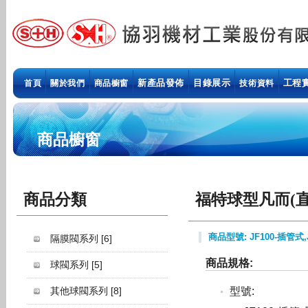
新產品發佈
目錄展示
工程
首頁
關於我們
商品櫥窗
技術資料
商品櫥窗
商品分類
福特球型凡而(直
商品型號: JF100-插管式,
隔膜閥系列
[6]
商品規格:
球閥系列
[5]
其他球閥系列
[8]
型號: