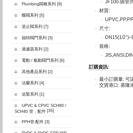
JF100-插管式
Plumbing閥種系列
[9]
材質:
蝶閥系列
[5]
UPVC,PP,P
逆止閥系列
[7]
尺寸:
DN15(1/2")~
福特閥門系列
[3]
規格:
過濾器系列
[2]
JIS,ANSI,DI
電動 / 氣動閥門系列
[6]
訂購資訊:
其他產品系列
[2]
最小訂購量: 可
法蘭系列
[4]
交貨港口: 基隆
迫緊系列
[1]
UPVC & CPVC SCH80 /
[35]
SCH40 管．配件
PPH管‧配件
[3]